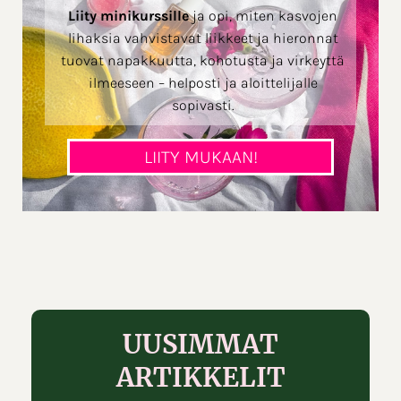
Liity minikurssille
ja opi, miten kasvojen
lihaksia vahvistavat liikkeet ja hieronnat
tuovat napakkuutta, kohotusta ja virkeyttä
ilmeeseen – helposti ja aloittelijalle
sopivasti.
LIITY MUKAAN!
UUSIMMAT
ARTIKKELIT