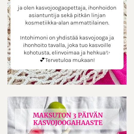
ja olen kasvojoogaopettaja, ihonhoidon
asiantuntija sekä pitkän linjan
kosmetiikka-alan ammattilainen.
Intohimoni on yhdistää kasvojooga ja
ihonhoito tavalla, joka tuo kasvoille
kohotusta, elinvoimaa ja hehkua✨
💕Tervetuloa mukaan!
MAKSUTON 3 PÄIVÄN
KASVOJOOGAHAASTE