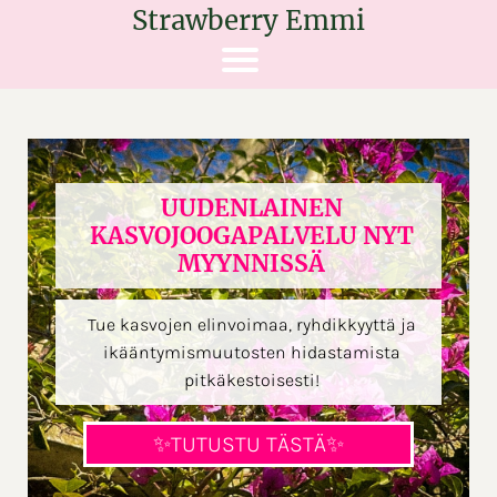
Strawberry Emmi
UUDENLAINEN
KASVOJOOGAPALVELU NYT
MYYNNISSÄ
Tue kasvojen elinvoimaa, ryhdikkyyttä ja
ikääntymismuutosten hidastamista
pitkäkestoisesti!
✨TUTUSTU TÄSTÄ✨