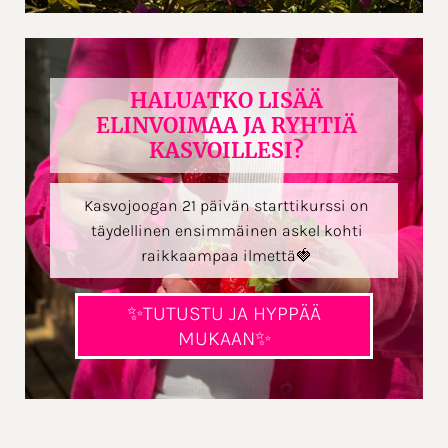
HALUATKO LISÄÄ
ELINVOIMAA JA RYHTIÄ
KASVOILLESI?
Kasvojoogan 21 päivän starttikurssi on
täydellinen ensimmäinen askel kohti
raikkaampaa ilmettä🍓
✨TUTUSTU JA HYPPÄÄ
MUKAAN✨