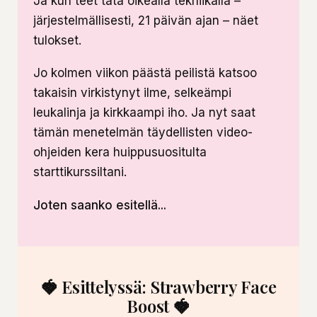
Ja kun teet tätä oikealla tekniikalla –
järjestelmällisesti, 21 päivän ajan – näet
tulokset.
Jo kolmen viikon päästä peilistä katsoo
takaisin virkistynyt ilme, selkeämpi
leukalinja ja kirkkaampi iho. Ja nyt saat
tämän menetelmän täydellisten video-
ohjeiden kera huippusuositulta
starttikurssiltani.
Joten saanko esitellä...
🍓 Esittelyssä: Strawberry Face
Boost 🍓