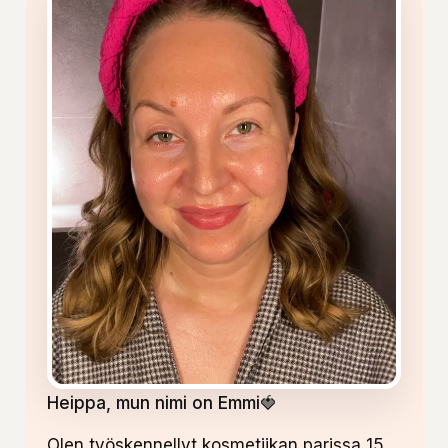
Heippa, mun nimi on Emmi🍓
Olen työskennellyt kosmetiikan parissa 15