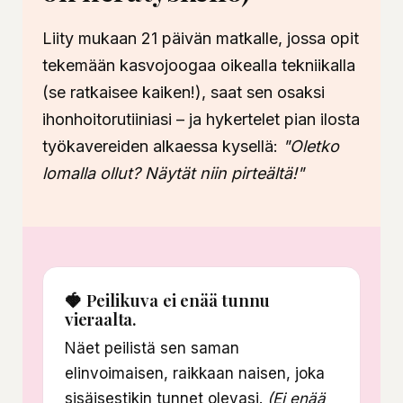
Liity mukaan 21 päivän matkalle, jossa opit
tekemään kasvojoogaa oikealla tekniikalla
(se ratkaisee kaiken!), saat sen osaksi
ihonhoitorutiiniasi – ja hykertelet pian ilosta
työkavereiden alkaessa kysellä:
"Oletko
lomalla ollut? Näytät niin pirteältä!"
🍓 Peilikuva ei enää tunnu
vieraalta.
Näet peilistä sen saman
elinvoimaisen, raikkaan naisen, joka
sisäisestikin tunnet olevasi.
(Ei enää