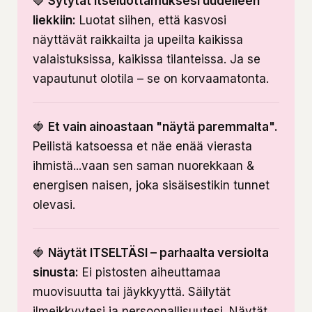
🍓
Sytytät itseluottamuksesi uudelleen
liekkiin:
Luotat siihen, että kasvosi
näyttävät raikkailta ja upeilta kaikissa
valaistuksissa, kaikissa tilanteissa. Ja se
vapautunut olotila – se on korvaamatonta.
🍓
Et vain ainoastaan "näytä paremmalta".
Peilistä katsoessa et näe enää vierasta
ihmistä...vaan sen saman nuorekkaan &
energisen naisen, joka sisäisestikin tunnet
olevasi.
🍓
Näytät ITSELTÄSI – parhaalta versiolta
sinusta:
Ei pistosten aiheuttamaa
muovisuutta tai jäykkyyttä. Säilytät
ilmeikkyytesi ja persoonallisuutesi. Näytät