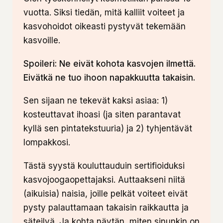
vuotta. Siksi tiedän, mitä kalliit voiteet ja
kasvohoidot oikeasti pystyvät tekemään
kasvoille.
Spoileri: Ne eivät kohota kasvojen ilmettä.
Eivätkä ne tuo ihoon napakkuutta takaisin.
Sen sijaan ne tekevät kaksi asiaa: 1)
kosteuttavat ihoasi (ja siten parantavat
kyllä sen pintatekstuuria) ja 2) tyhjentävät
lompakkosi.
Tästä syystä kouluttauduin sertifioiduksi
kasvojoogaopettajaksi. Auttaakseni niitä
(aikuisia) naisia, joille pelkät voiteet eivät
pysty palauttamaan takaisin raikkautta ja
säteilyä. Ja kohta näytän, miten sinunkin on