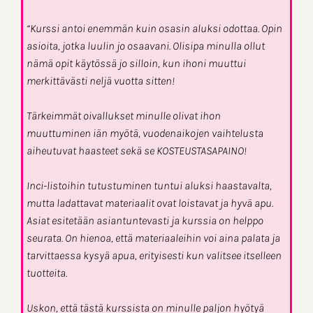
“Kurssi antoi enemmän kuin osasin aluksi odottaa. Opin
asioita, jotka luulin jo osaavani. Olisipa minulla ollut
nämä opit käytössä jo silloin, kun ihoni muuttui
merkittävästi neljä vuotta sitten!
Tärkeimmät oivallukset minulle olivat ihon
muuttuminen iän myötä, vuodenaikojen vaihtelusta
aiheutuvat haasteet sekä se KOSTEUSTASAPAINO!
Inci-listoihin tutustuminen tuntui aluksi haastavalta,
mutta ladattavat materiaalit ovat loistavat ja hyvä apu.
Asiat esitetään asiantuntevasti ja kurssia on helppo
seurata. On hienoa, että materiaaleihin voi aina palata ja
tarvittaessa kysyä apua, erityisesti kun valitsee itselleen
tuotteita.
Uskon, että tästä kurssista on minulle paljon hyötyä