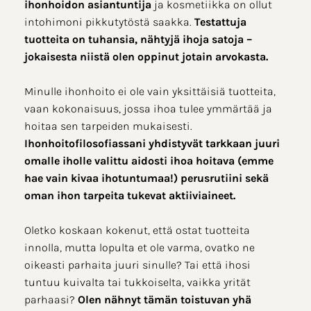
ihonhoidon asiantuntija
ja kosmetiikka on ollut
intohimoni pikkutytöstä saakka.
Testattuja
tuotteita on tuhansia, nähtyjä ihoja satoja –
jokaisesta niistä olen oppinut jotain arvokasta.
Minulle ihonhoito ei ole vain yksittäisiä tuotteita,
vaan kokonaisuus, jossa ihoa tulee ymmärtää ja
hoitaa sen tarpeiden mukaisesti.
Ihonhoitofilosofiassani yhdistyvät tarkkaan juuri
omalle iholle valittu aidosti ihoa hoitava (emme
hae vain kivaa ihotuntumaa!) perusrutiini sekä
oman ihon tarpeita tukevat aktiiviaineet.
Oletko koskaan kokenut, että ostat tuotteita
innolla, mutta lopulta et ole varma, ovatko ne
oikeasti parhaita juuri sinulle? Tai että ihosi
tuntuu kuivalta tai tukkoiselta, vaikka yrität
parhaasi?
Olen nähnyt tämän toistuvan yhä