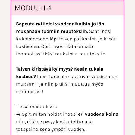
MODUULI 4
Sopeuta rutiinisi vuodenaikoihin ja iän
mukanaan tuomiin muutoksiin.
Saat ihosi
kukoistamaan läpi talven pakkasten ja kesän
kosteuden. Opit myös räätälöimään
ihonhoitosi ikäsi mukaisiin muutoksiin.
Talven kiristävä kylmyys? Kesän tukala
kosteus?
Ihosi tarpeet muuttuvat vuodenajan
mukaan – ja niin pitäisi muuttua myös
ihonhoitosi!
Tässä moduulissa:
☀️ Opit, miten hoidat ihoasi
eri vuodenaikoina
niin, että se pysyy kosteutettuna ja
tasapainoisena ympäri vuoden.