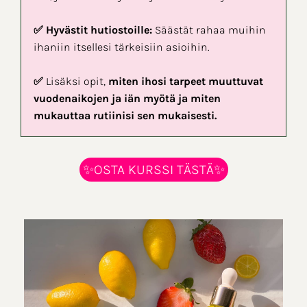
✅ Hyvästit hutiostoille:
Säästät rahaa muihin
ihaniin itsellesi tärkeisiin asioihin.
✅
Lisäksi opit,
miten ihosi tarpeet muuttuvat
vuodenaikojen ja iän myötä ja miten
mukauttaa rutiinisi sen mukaisesti.
✨OSTA KURSSI TÄSTÄ✨