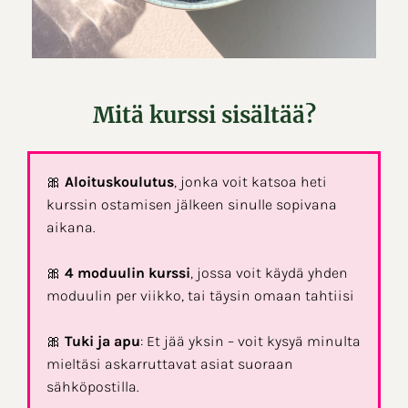
Mitä kurssi sisältää?
🎀
Aloituskoulutus
, jonka voit katsoa heti
kurssin ostamisen jälkeen sinulle sopivana
aikana.
🎀
4 moduulin kurssi
, jossa voit käydä yhden
moduulin per viikko, tai täysin omaan tahtiisi
🎀
Tuki ja apu
: Et jää yksin – voit kysyä minulta
mieltäsi askarruttavat asiat suoraan
sähköpostilla.