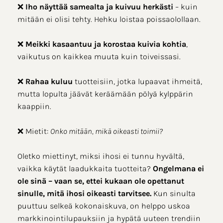
❌
Iho näyttää samealta ja kuivuu herkästi
– kuin
mitään ei olisi tehty. Hehku loistaa poissaolollaan.
❌
Meikki kasaantuu ja korostaa kuivia kohtia
,
vaikutus on kaikkea muuta kuin toiveissasi.
❌
Rahaa kuluu
tuotteisiin, jotka lupaavat ihmeitä,
mutta lopulta jäävät keräämään pölyä kylppärin
kaappiin.
❌ Mietit:
Onko mitään, mikä oikeasti toimii?
Oletko miettinyt, miksi ihosi ei tunnu hyvältä,
vaikka käytät laadukkaita tuotteita?
Ongelmana ei
ole sinä – vaan se, ettei kukaan ole opettanut
sinulle, mitä ihosi oikeasti tarvitsee.
Kun sinulta
puuttuu selkeä kokonaiskuva, on helppo uskoa
markkinointilupauksiin ja hypätä uuteen trendiin