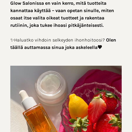
Glow Salonissa en vain kerro, mitä tuotteita
kannattaa käyttää – vaan opetan sinulle, miten
osaat itse valita oikeat tuotteet ja rakentaa
rutiinin, joka tukee ihoasi pitkäjänteisesti.
✨Haluatko vihdoin selkeyden ihonhoitoosi?
Olen
täällä auttamassa sinua joka askeleella💖