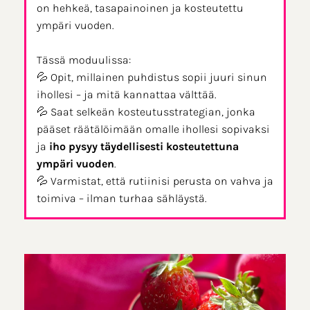
on hehkeä, tasapainoinen ja kosteutettu
ympäri vuoden.
Tässä moduulissa:
💦 Opit, millainen puhdistus sopii juuri sinun
ihollesi – ja mitä kannattaa välttää.
💦 Saat selkeän kosteutusstrategian, jonka
pääset räätälöimään omalle ihollesi sopivaksi
ja
iho pysyy täydellisesti kosteutettuna
ympäri vuoden
.
💦 Varmistat, että rutiinisi perusta on vahva ja
toimiva – ilman turhaa sähläystä.