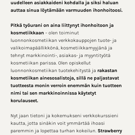
uudelleen asiakkaideni kohdalla ja siksi haluan
auttaa sinua löytämään varmuuden ihonhoitoosi.
Pitkä työurani on aina liittynyt ihonhoitoon ja
kosmetiikkaan
– olen toiminut
luonnonkosmetiikan verkkokauppojen tuote- ja
valikoimapäällikkönä, kosmetiikkamyyjänä ja
tehnyt markkinointi-, asiakas- ja myyntityötä
kosmetiikan parissa. Olen opiskellut
luonnonkosmetiikan tuotekehitystä ja
rakastan
kosmetiikan ainesosalistoja, sillä ne paljastavat
tuotteesta monin verroin enemmän kuin tuotteen
nimi tai sen markkinoinnissa käytetyt
korulauseet.
Nyt jaan tietoni ja kokemukseni verkkokurssieni
kautta, jotta sinäkin voit ymmärtää ihoasi
paremmin ja lopettaa turhan kokeilun.
Strawberry