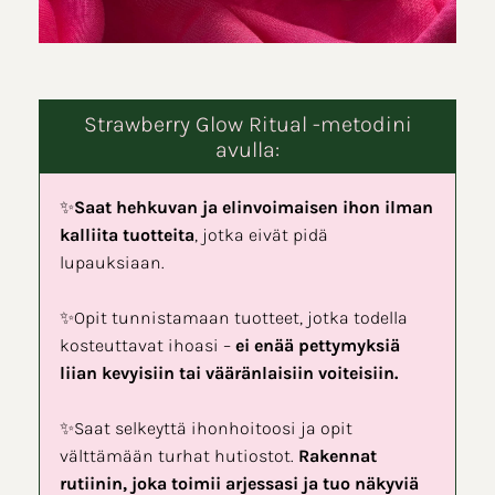
Strawberry Glow Ritual -metodini
avulla:
✨
Saat hehkuvan ja elinvoimaisen ihon ilman
kalliita tuotteita
, jotka eivät pidä
lupauksiaan.
✨Opit tunnistamaan tuotteet, jotka todella
kosteuttavat ihoasi –
ei enää pettymyksiä
liian kevyisiin tai vääränlaisiin voiteisiin.
✨Saat selkeyttä ihonhoitoosi ja opit
välttämään turhat hutiostot.
Rakennat
rutiinin, joka toimii arjessasi ja tuo näkyviä