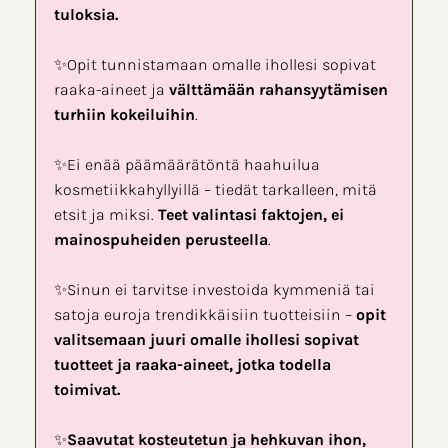
tuloksia.
✨Opit tunnistamaan omalle ihollesi sopivat
raaka-aineet ja
välttämään rahansyytämisen
turhiin kokeiluihin
.
✨Ei enää päämäärätöntä haahuilua
kosmetiikkahyllyillä – tiedät tarkalleen, mitä
etsit ja miksi.
Teet valintasi faktojen, ei
mainospuheiden perusteella
.
✨Sinun ei tarvitse investoida kymmeniä tai
satoja euroja trendikkäisiin tuotteisiin –
opit
valitsemaan juuri omalle ihollesi sopivat
tuotteet ja raaka-aineet, jotka todella
toimivat.
✨
Saavutat kosteutetun ja hehkuvan ihon,