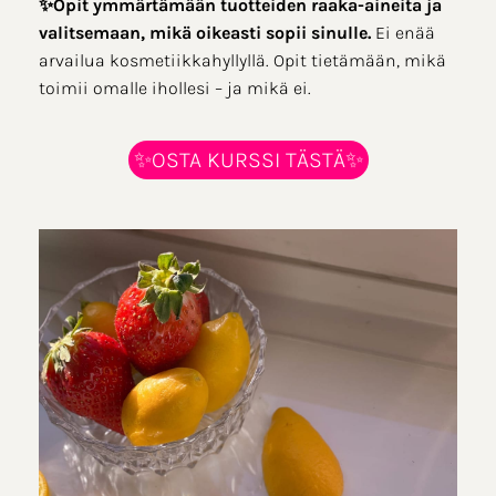
✨Opit ymmärtämään tuotteiden raaka-aineita ja
valitsemaan, mikä oikeasti sopii sinulle.
Ei enää
arvailua kosmetiikkahyllyllä. Opit tietämään, mikä
toimii omalle ihollesi – ja mikä ei.
✨OSTA KURSSI TÄSTÄ✨