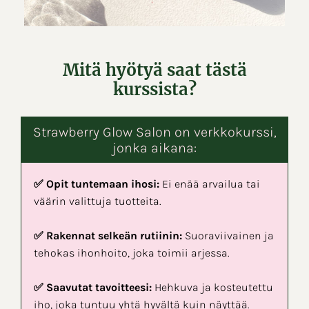
Mitä hyötyä saat tästä
kurssista?
Strawberry Glow Salon on verkkokurssi,
jonka aikana:
✅ Opit tuntemaan ihosi:
Ei enää arvailua tai
väärin valittuja tuotteita.
✅ Rakennat selkeän rutiinin:
Suoraviivainen ja
tehokas ihonhoito, joka toimii arjessa.
✅ Saavutat tavoitteesi:
Hehkuva ja kosteutettu
iho, joka tuntuu yhtä hyvältä kuin näyttää.