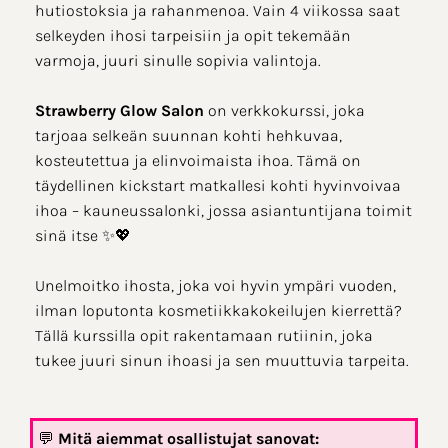
hutiostoksia ja rahanmenoa. Vain 4 viikossa saat
selkeyden ihosi tarpeisiin ja opit tekemään
varmoja, juuri sinulle sopivia valintoja.
Strawberry Glow Salon
on verkkokurssi, joka
tarjoaa selkeän suunnan kohti hehkuvaa,
kosteutettua ja elinvoimaista ihoa. Tämä on
täydellinen kickstart matkallesi kohti hyvinvoivaa
ihoa – kauneussalonki, jossa asiantuntijana toimit
sinä itse ✨💖
Unelmoitko ihosta, joka voi hyvin ympäri vuoden,
ilman loputonta kosmetiikkakokeilujen kierrettä?
Tällä kurssilla opit rakentamaan rutiinin, joka
tukee juuri sinun ihoasi ja sen muuttuvia tarpeita.
💬
Mitä aiemmat osallistujat sanovat: