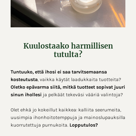
Kuulostaako harmillisen
tutulta?
Tuntuuko, että ihosi ei saa tarvitsemaansa
kosteutusta
, vaikka käytät laadukkaita tuotteita?
Oletko epävarma siitä, mitkä tuotteet sopivat juuri
sinun ihollesi
ja pelkäät tekeväsi vääriä valintoja?
Olet ehkä jo kokeillut kaikkea: kalliita seerumeita,
uusimpia ihonhoitotemppuja ja mainoslupauksilla
kuorrutettuja purnukoita.
Lopputulos?