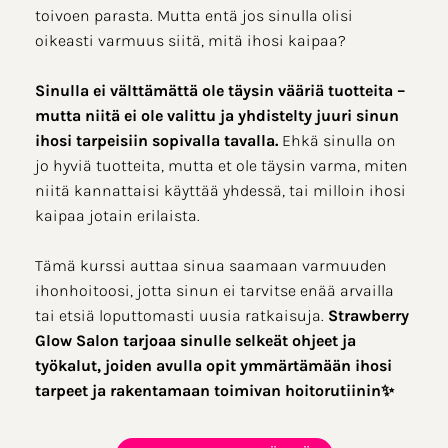
toivoen parasta. Mutta entä jos sinulla olisi
oikeasti varmuus siitä, mitä ihosi kaipaa?
Sinulla ei välttämättä ole täysin vääriä tuotteita –
mutta niitä ei ole valittu ja yhdistelty juuri sinun
ihosi tarpeisiin sopivalla tavalla.
Ehkä sinulla on
jo hyviä tuotteita, mutta et ole täysin varma, miten
niitä kannattaisi käyttää yhdessä, tai milloin ihosi
kaipaa jotain erilaista.
Tämä kurssi auttaa sinua saamaan varmuuden
ihonhoitoosi, jotta sinun ei tarvitse enää arvailla
tai etsiä loputtomasti uusia ratkaisuja.
Strawberry
Glow Salon tarjoaa sinulle selkeät ohjeet ja
työkalut, joiden avulla opit ymmärtämään ihosi
tarpeet ja rakentamaan toimivan hoitorutiinin✨