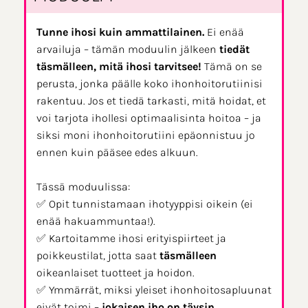
Tunne ihosi kuin ammattilainen.
Ei enää
arvailuja – tämän moduulin jälkeen
tiedät
täsmälleen, mitä ihosi tarvitsee!
Tämä on se
perusta, jonka päälle koko ihonhoitorutiinisi
rakentuu. Jos et tiedä tarkasti, mitä hoidat, et
voi tarjota ihollesi optimaalisinta hoitoa – ja
siksi moni ihonhoitorutiini epäonnistuu jo
ennen kuin pääsee edes alkuun.
Tässä moduulissa:
✅ Opit tunnistamaan ihotyyppisi oikein (ei
enää hakuammuntaa!).
✅ Kartoitamme ihosi erityispiirteet ja
poikkeustilat, jotta saat
täsmälleen
oikeanlaiset tuotteet ja hoidon.
✅ Ymmärrät, miksi yleiset ihonhoitosapluunat
eivät toimi –
jokaisen iho on täysin