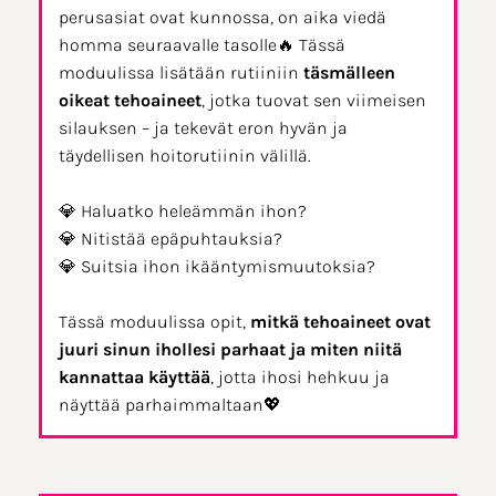
perusasiat ovat kunnossa, on aika viedä
homma seuraavalle tasolle🔥 Tässä
moduulissa lisätään rutiiniin
täsmälleen
oikeat tehoaineet
, jotka tuovat sen viimeisen
silauksen – ja tekevät eron hyvän ja
täydellisen hoitorutiinin välillä.
💎 Haluatko heleämmän ihon?
💎 Nitistää epäpuhtauksia?
💎 Suitsia ihon ikääntymismuutoksia?
Tässä moduulissa opit,
mitkä tehoaineet ovat
juuri sinun ihollesi parhaat ja miten niitä
kannattaa käyttää
, jotta ihosi hehkuu ja
näyttää parhaimmaltaan💖