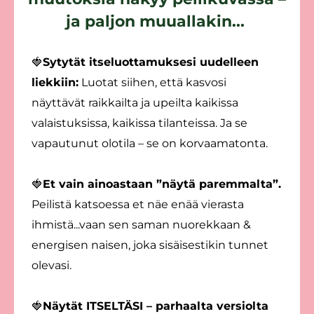
ja paljon muuallakin...
🍓
Sytytät itseluottamuksesi uudelleen
liekkiin:
Luotat siihen, että kasvosi
näyttävät raikkailta ja upeilta kaikissa
valaistuksissa, kaikissa tilanteissa. Ja se
vapautunut olotila – se on korvaamatonta.
🍓
Et vain ainoastaan ”näytä paremmalta”.
Peilistä katsoessa et näe enää vierasta
ihmistä...vaan sen saman nuorekkaan &
energisen naisen, joka sisäisestikin tunnet
olevasi.
🍓
Näytät ITSELTÄSI – parhaalta versiolta