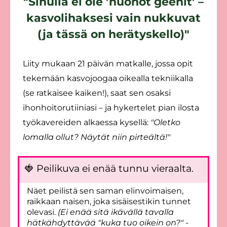
"Sinulla ei ole ’huonot geenit’ –
kasvolihaksesi vain nukkuvat
(ja tässä on herätyskello)"
Liity mukaan 21 päivän matkalle, jossa opit
tekemään kasvojoogaa oikealla tekniikalla
(se ratkaisee kaiken!), saat sen osaksi
ihonhoitorutiiniasi – ja hykertelet pian ilosta
työkavereiden alkaessa kysellä:
"Oletko
lomalla ollut? Näytät niin pirteältä!"
🍓 Peilikuva ei enää tunnu vieraalta.
Näet peilistä sen saman elinvoimaisen,
raikkaan naisen, joka sisäisestikin tunnet
olevasi.
(Ei enää sitä ikävällä tavalla
hätkähdyttävää "kuka tuo oikein on?" -