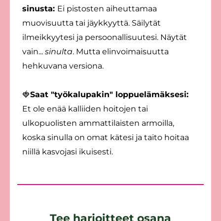
sinusta:
Ei pistosten aiheuttamaa
muovisuutta tai jäykkyyttä. Säilytät
ilmeikkyytesi ja persoonallisuutesi. Näytät
vain...
sinulta
. Mutta elinvoimaisuutta
hehkuvana versiona.
🍓
Saat "työkalupakin" loppuelämäksesi:
Et ole enää kalliiden hoitojen tai
ulkopuolisten ammattilaisten armoilla,
koska sinulla on omat kätesi ja taito hoitaa
niillä kasvojasi ikuisesti.
Tee harjoitteet osana