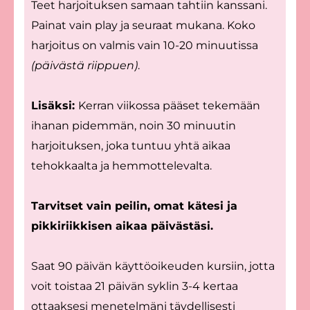
Teet harjoituksen samaan tahtiin kanssani.
Painat vain play ja seuraat mukana. Koko
harjoitus on valmis vain 10-20 minuutissa
(päivästä riippuen)
.
Lisäksi:
Kerran viikossa pääset tekemään
ihanan pidemmän, noin 30 minuutin
harjoituksen, joka tuntuu yhtä aikaa
tehokkaalta ja hemmottelevalta.
Tarvitset vain peilin, omat kätesi ja
pikkiriikkisen aikaa päivästäsi.
Saat 90 päivän käyttöoikeuden kursiin, jotta
voit toistaa 21 päivän syklin 3-4 kertaa
ottaaksesi menetelmäni täydellisesti