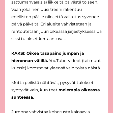
sattumanvaraisia) liikkeitä päivästä toiseen.
Vaan jokainen uusi treeni rakentuu
edellisten päälle niin, että vaikutus syvenee
päivä päivältä. Eri alueita vahvistetaan ja
rentoutetaan juuri oikeassa järjestyksessä. Ja
siksi tulokset kertaantuvat.
KAKSI: Oikea tasapaino jumpan ja
hieronnan välillä.
YouTube-videot (tai muut
kurssit) korostavat yleensä vain toista näistä.
Mutta peilistä nähtävät, pysyvät tulokset
syntyvät vain, kun teet
molempia oikeassa
suhteessa
.
Jumppa vahvistaa kohotusta kaipaavia