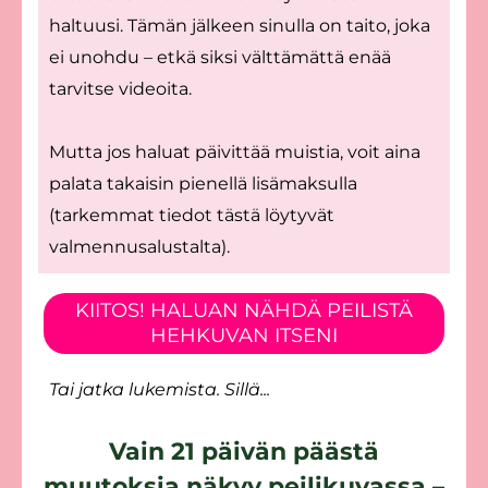
haltuusi. Tämän jälkeen sinulla on taito, joka
ei unohdu – etkä siksi välttämättä enää
tarvitse videoita.
Mutta jos haluat päivittää muistia, voit aina
palata takaisin pienellä lisämaksulla
(tarkemmat tiedot tästä löytyvät
valmennusalustalta).
KIITOS! HALUAN NÄHDÄ PEILISTÄ
HEHKUVAN ITSENI
Tai jatka lukemista. Sillä...
Vain 21 päivän päästä
muutoksia näkyy peilikuvassa –