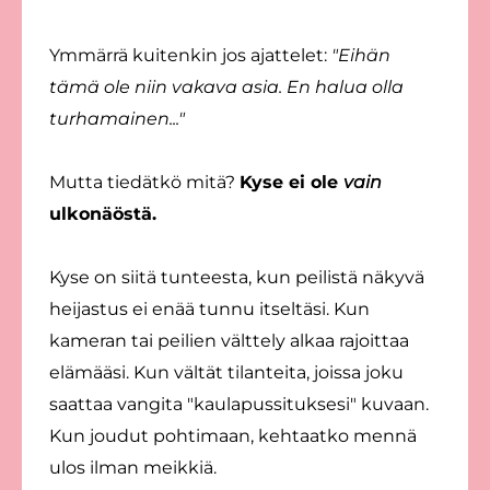
Ymmärrä kuitenkin jos ajattelet:
"Eihän
tämä ole niin vakava asia. En halua olla
turhamainen..."
Mutta tiedätkö mitä?
Kyse ei ole
vain
ulkonäöstä.
Kyse on siitä tunteesta, kun peilistä näkyvä
heijastus ei enää tunnu itseltäsi. Kun
kameran tai peilien välttely alkaa rajoittaa
elämääsi. Kun vältät tilanteita, joissa joku
saattaa vangita "kaulapussituksesi" kuvaan.
Kun joudut pohtimaan, kehtaatko mennä
ulos ilman meikkiä.