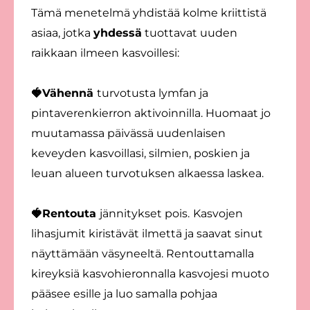
Tämä menetelmä yhdistää kolme kriittistä
asiaa, jotka
yhdessä
tuottavat uuden
raikkaan ilmeen kasvoillesi:
🍓Vähennä
turvotusta lymfan ja
pintaverenkierron aktivoinnilla. Huomaat jo
muutamassa päivässä uudenlaisen
keveyden kasvoillasi, silmien, poskien ja
leuan alueen turvotuksen alkaessa laskea.
🍓Rentouta
jännitykset pois.
Kasvojen
lihasjumit kiristävät ilmettä ja saavat sinut
näyttämään väsyneeltä. Rentouttamalla
kireyksiä kasvohieronnalla kasvojesi muoto
pääsee esille ja luo samalla pohjaa