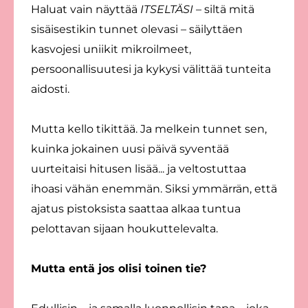
Haluat vain näyttää
ITSELTÄSI
– siltä mitä
sisäisestikin tunnet olevasi – säilyttäen
kasvojesi uniikit mikroilmeet,
persoonallisuutesi ja kykysi välittää tunteita
aidosti.
Mutta kello tikittää. Ja melkein tunnet sen,
kuinka jokainen uusi päivä syventää
uurteitaisi hitusen lisää... ja veltostuttaa
ihoasi vähän enemmän. Siksi ymmärrän, että
ajatus pistoksista saattaa alkaa tuntua
pelottavan sijaan houkuttelevalta.
Mutta entä jos olisi toinen tie?