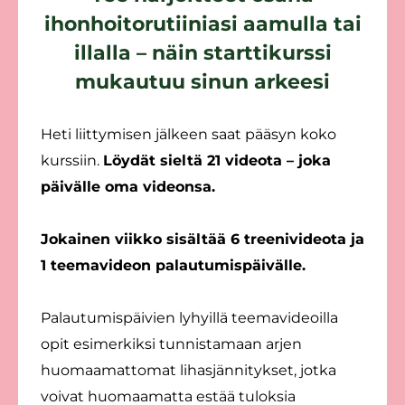
ihonhoitorutiiniasi aamulla tai
illalla – näin starttikurssi
mukautuu sinun arkeesi
Heti liittymisen jälkeen saat pääsyn koko
kurssiin.
Löydät sieltä 21 videota – joka
päivälle oma videonsa.
Jokainen viikko sisältää 6 treenivideota ja
1 teemavideon palautumispäivälle.
Palautumispäivien lyhyillä teemavideoilla
opit esimerkiksi tunnistamaan arjen
huomaamattomat lihasjännitykset, jotka
voivat huomaamatta estää tuloksia