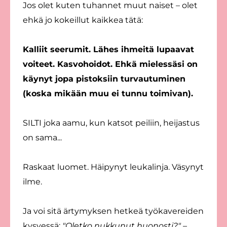
Jos olet kuten tuhannet muut naiset – olet
ehkä jo kokeillut kaikkea tätä:
Kalliit seerumit. Lähes ihmeitä lupaavat
voiteet. Kasvohoidot. Ehkä mielessäsi on
käynyt jopa pistoksiin turvautuminen
(koska mikään muu ei tunnu toimivan).
SILTI joka aamu, kun katsot peiliin, heijastus
on sama...
Raskaat luomet. Häipynyt leukalinja. Väsynyt
ilme.
Ja voi sitä ärtymyksen hetkeä työkavereiden
kysyessä:
"Oletko nukkunut huonosti?"
–